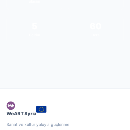
ulaşım
5
60
Eğitim
Ders
WeART Syria
Sanat ve kültür yoluyla güçlenme