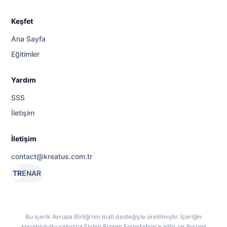
Keşfet
Ana Sayfa
Eğitimler
Yardım
SSS
İletişim
İletişim
contact@kreatus.com.tr
TR
EN
AR
Bu içerik Avrupa Birliği'nin mali desteğiyle üretilmiştir. İçeriğin
sorumluluğu yalnızca Flying Broom Foundation'a aittir ve Avrupa