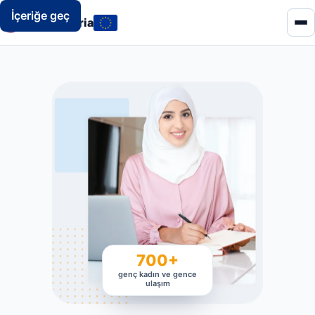
İçeriğe geç
WeART Syria
700+
genç kadın ve gence
ulaşım