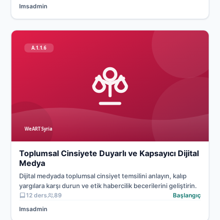
lmsadmin
Dijital Beceriler ve Medya
Toplumsal Cinsiyete Duyarlı ve Kapsayıcı Dijital
Medya
Dijital medyada toplumsal cinsiyet temsilini anlayın, kalıp
yargılara karşı durun ve etik habercilik becerilerini geliştirin.
12 ders
89
Başlangıç
lmsadmin