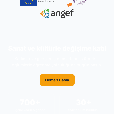
Sanat ve kültürle değişime katıl
Kadınlar ve gençler için tasarlanmış ücretsiz
eğitimlerle öğrenme yolculuğuna bugün başla.
Hemen Başla
700+
30+
genç kadın & gence
sivil toplum kuruluşu