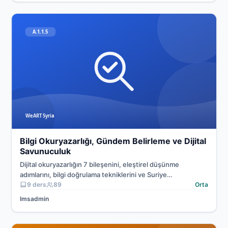
Dijital Beceriler ve Medya
Bilgi Okuryazarlığı, Gündem Belirleme ve Dijital
Savunuculuk
Dijital okuryazarlığın 7 bileşenini, eleştirel düşünme
adımlarını, bilgi doğrulama tekniklerini ve Suriye
deneyiminden çıkarılan dijital savunuculuk derslerini
9 ders
89
Orta
öğrenin.
lmsadmin