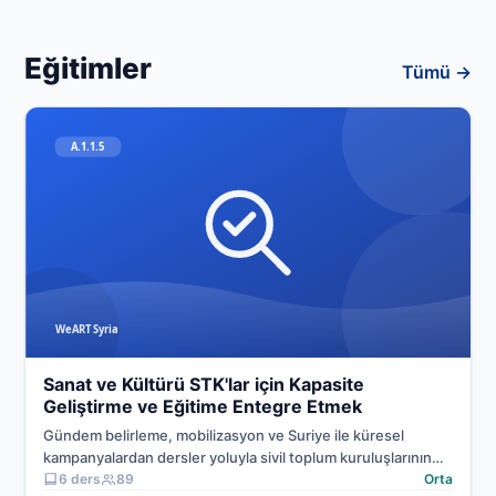
Eğitimler
Tümü →
Sanat ve Savunuculuk
Sanat ve Kültürü STK'lar için Kapasite
Geliştirme ve Eğitime Entegre Etmek
Gündem belirleme, mobilizasyon ve Suriye ile küresel
kampanyalardan dersler yoluyla sivil toplum kuruluşlarının
savunuculuk kapasitesini geliştirin.
6 ders
89
Orta