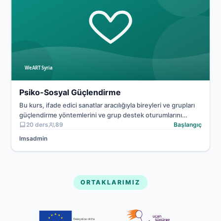
Psiko-Sosyal Destek
Psiko-Sosyal Güçlendirme
Bu kurs, ifade edici sanatlar aracılığıyla bireyleri ve grupları
güçlendirme yöntemlerini ve grup destek oturumlarını
kolaylaştırma becerilerini kapsar.
20 ders
89
Başlangıç
lmsadmin
ORTAKLARIMIZ